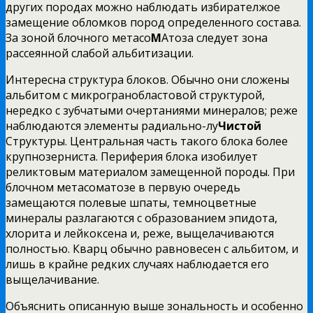
других
породах можно наблюдать избирателжое
замещение обломков пород определенного состава.
За зоной блочного метасо
М
Атоза следует зона
рассеянной слабой альбитизации.
Интересна структура блоков. Обычно они сложены
альбитом с микрогранобластовой структурой,
нередко с зубчатыми очертаниями минералов; реже
наблюдаются элементы радиально-лу
Чистой
Структуры. Центральная часть такого блока более
крупнозерниста. Периферия блока изобилует
реликтовым материалом замещенной породы. При
блочном метасоматозе в первую очередь
замещаются полевые шпаты, темноцветные
минералы разлагаются с образованием эпидота,
хлорита и лейкоксена и, реже, выщелачиваются
полностью. Кварц обычно равновесен с альбитом, и
лишь в крайне редких случаях наблюдается его
выщелачивание.
Объяснить описанную выше зональность и особенно