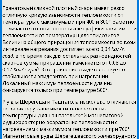
Гранатовый
сливной плотный скарн имеет резко
отличную кривую зависимости теплоемкости от
температуры с максимумами при 400 и 800°. Заметно
отличаются от описанных выше графики зависимости
теплоемкости от температуры для эпидозитов.
Величина общего приращения теплоемкости во всем
интервале нагревания достигает всего 0,04
Кал/г.
град,
в то время как для остальных разновидностей
скарнов сумма приращения изменяется от 0,08 до
0,17
Кал/г. град.
Это сравнение свидетельствует о
стабильности эпидозитов при нагревании.
Локальный максимум теплоемкости для них
фиксируется только при температуре 500°.
Р у д ы Шерегеша и Таштагола несколько отличаются
по характеру зависимости теплоемкости от
температуры. Для Таштагольской магнетитовой
руды характерно возрастание теплоемкости с
нагреванием с максимумом теплоемкости при 700°.
Магнетитовые руды Шерегешевского железорудного