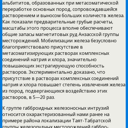
альбититов,
образованных при метасоматической
переработке основных пород, сопровождавшейся
растворением и выносом больших количеств железа.
Как показали предварительные грубые расчеты,
масштабы этого процесса вполне обеспечивают
общие запасы магнетитовых руд Анзасской группы
месторождений. Мобилизации железа безусловно
благоприятствовало присутствие в
метасоматизирующих растворах комплексных
соединений натрия и хлора, значительно
повышающих экстрагирующую способность
растворов. Экспериментально доказано, что
присутствие в растворах комплексных соединений
натрия и хлора повышает степень извлечения железа
из пород, подвергающихся воздействию этих
растворов, в 5—20 раз.
К группе габброидных железоносных интрузий
относится охарактеризованный нами ранее на
примере района локализации Таят-Табратской
группы железорудных месторождений габбро-