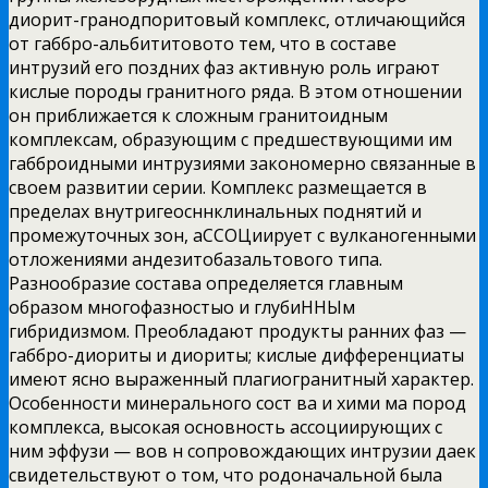
диорит-гранодпоритовый комплекс, отличающийся
от габбро-альбититовото тем, что в составе
интрузий его поздних фаз активную роль играют
кислые породы гранитного ряда. В этом отношении
он приближается к сложным гранитоидным
комплексам, образующим с предшествующими им
габброидными интрузиями закономерно связанные в
своем развитии серии. Комплекс размещается в
пределах внутригеосннклинальных поднятий и
промежуточных зон, аССОЦиирует с вулканогенными
отложениями андезитобазальтового типа.
Разнообразие состава определяется главным
образом многофазностыо и глубиННЫм
гибридизмом. Преобладают продукты ранних фаз —
габбро-диориты и диориты; кислые дифференциаты
имеют ясно выраженный плагиогранитный характер.
Особенности минерального сост ва и хими ма пород
комплекса, высокая основность ассоциирующих с
ним эффузи — вов н сопровождающих интрузии даек
свидетельствуют о том, что родоначальной была