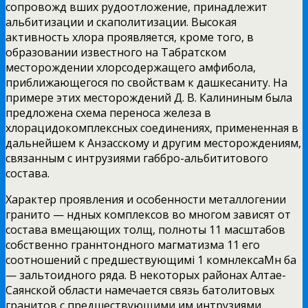
сопровожд вших рудоотложение, принадлежит
альбитизации и скаполитизации. Высокая
активность хлора проявляется, кроме того, в
образовании известного на Табратском
месторождении хлорсодержащего амфибола,
приближающегося по свойствам к дашкесаниту. На
примере этих месторождений Д. В. Калининым была
предложена схема переноса железа в
хлорацидокомплексных соединениях, примененная в
дальнейшем к Анзасскому и другим месторождениям,
связанным с интрузиями габбро-альбититового
состава.
Характер проявления и особенности металлогении
гранито — ндных комплексов во многом зависят от
состава вмещающих толщ, полноты 11 масштабов
собственно граннтондного магматизма 11 его
соотношений с предшествующимi 1 комнлексаМн ба
— зальтоидного ряда. В некоторых районах Алтае-
Саянской области намечается связь батолитовых
гранитов с предшествующими им интрузиями