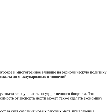
лубокое и многогранное влияние на экономическую политику
я бюджета до международных отношений.
уя значительную часть государственного бюджета. Это
симость от экспорта нефти может также сделать экономику
т за счет создания новых рабочих мест, привлечения