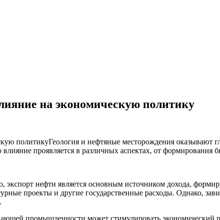
влияние на экономическую политику
Геология и нефтяные месторождения оказывают г
Это влияние проявляется в различных аспектах, от формировани
ю, экспорт нефти является основным источником дохода, формир
рные проекты и другие государственные расходы. Однако, зави
.
вающей промышленности может стимулировать экономический рос