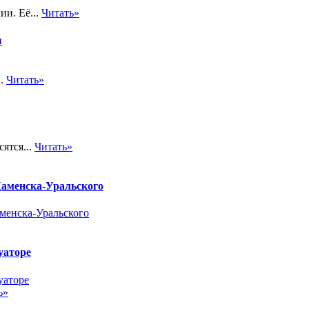
и. Её...
Читать»
ы
..
Читать»
ятся...
Читать»
 Каменска-Уральского
уаторе
ь»