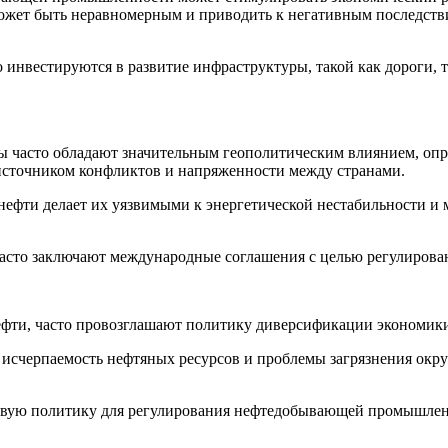
может быть неравномерным и приводить к негативным последств
 инвестируются в развитие инфраструктуры, такой как дороги, 
ы часто обладают значительным геополитическим влиянием, о
 источником конфликтов и напряженности между странами.
а нефти делает их уязвимыми к энергетической нестабильности 
сто заключают международные соглашения с целью регулировани
фти, часто провозглашают политику диверсификации экономики,
 исчерпаемость нефтяных ресурсов и проблемы загрязнения окр
говую политику для регулирования нефтедобывающей промышленн