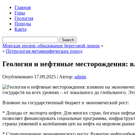
Главная
Горы
Геология
Породы
Карта
Морская эрозия: образование береговой линии
»
«
Петрология метаморфических пород
Геология и нефтяные месторождения: 
Опубликовано
17.09.2025
|
Автор:
admin
государств на всех уровнях – от локального до глобального. 
Влияние на государственный бюджет и экономический рост:
* Доходы от экспорта нефти: Для многих стран, богатых нефть
позволяет финансировать социальные программы, инфраструкту
страны уязвимой к колебаниям цен на нефть на мировом рынке
* Стимулирование экономического роста: Развитие нефтедобы