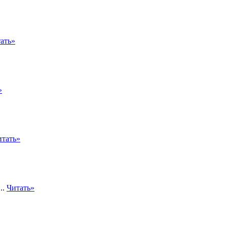
ать»
»
итать»
..
Читать»