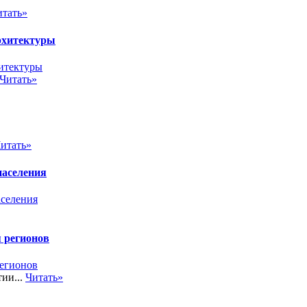
итать»
архитектуры
Читать»
итать»
населения
 регионов
ии...
Читать»