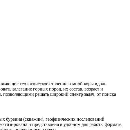
ражающие геологическое строение земной коры вдоль
ать залегание горных пород, их состав, возраст и
и, позволяющими решать широкий спектр задач, от поиска
ных бурения (скважин), геофизических исследований
ематизирована и представлена в удобном для работы формате.
жность полученного разреза.