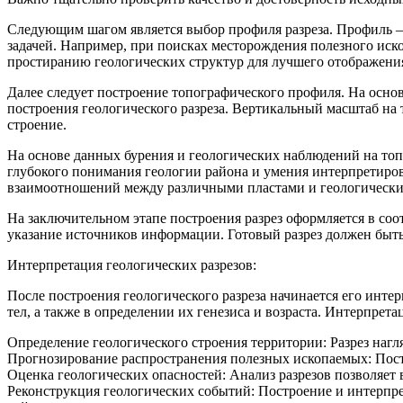
Следующим шагом является выбор профиля разреза. Профиль – 
задачей. Например, при поисках месторождения полезного иск
простиранию геологических структур для лучшего отображения
Далее следует построение топографического профиля. На осно
построения геологического разреза. Вертикальный масштаб на
строение.
На основе данных бурения и геологических наблюдений на то
глубокого понимания геологии района и умения интерпретиров
взаимоотношений между различными пластами и геологически
На заключительном этапе построения разрез оформляется в соо
указание источников информации. Готовый разрез должен бы
Интерпретация геологических разрезов:
После построения геологического разреза начинается его инт
тел, а также в определении их генезиса и возраста. Интерпрет
Определение геологического строения территории: Разрез наг
Прогнозирование распространения полезных ископаемых: Пост
Оценка геологических опасностей: Анализ разрезов позволяет
Реконструкция геологических событий: Построение и интерпре