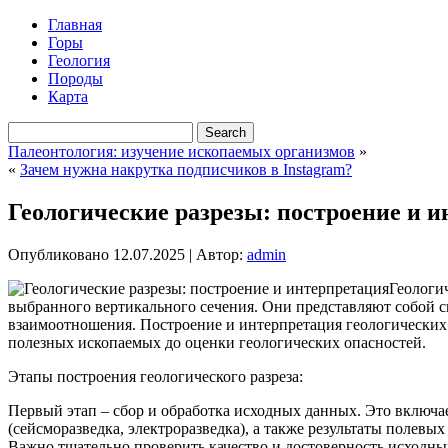
Главная
Горы
Геология
Породы
Карта
Палеонтология: изучение ископаемых организмов
»
«
Зачем нужна накрутка подписчиков в Instagram?
Геологические разрезы: построение и 
Опубликовано
12.07.2025
|
Автор:
admin
Геологи
выбранного вертикального сечения. Они представляют собой св
взаимоотношения. Построение и интерпретация геологических 
полезных ископаемых до оценки геологических опасностей.
Этапы построения геологического разреза:
Первый этап – сбор и обработка исходных данных. Это включае
(сейсморазведка, электроразведка), а также результаты полев
Важно тщательно проверить качество и достоверность исходных