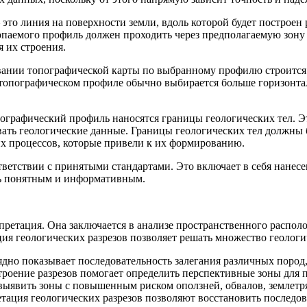
это линия на поверхности земли, вдоль которой будет построен
опаемого профиль должен проходить через предполагаемую зону
 их строения.
вании топографической карты по выбранному профилю строится п
 топографическом профиле обычно выбирается больше горизонталь
пографический профиль наносятся границы геологических тел. 
ать геологические данные. Границы геологических тел должны 
х процессов, которые привели к их формированию.
тветствии с принятыми стандартами. Это включает в себя нанесе
ть понятным и информативным.
ерпретация. Она заключается в анализе пространственного расп
ация геологических разрезов позволяет решать множество геологи
лядно показывает последовательность залегания различных поро
роение разрезов помогает определить перспективные зоны для 
 выявить зоны с повышенным риском оползней, обвалов, землетр
тация геологических разрезов позволяют восстановить последо