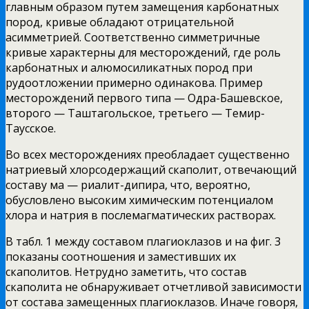
главным образом путем замещения карбонатных
пород, кривые обладают отрицательной
асимметрией. Соответственно симметричные
кривые характерны для месторождений, где роль
карбонатных и алюмосиликатных пород при
рудоотложении примерно одинакова. Пример
месторождений первого типа — Одра-Башевское,
второго — Таштагольское, третьего — Темир-
Таусское.
Во всех месторождениях преобладает существенно
натриевый хлорсодержащий скаполит, отвечающий
составу ма — риалит-дипира, что, вероятно,
обусловлено высоким химическим потенциалом
хлора и натрия в послемагматических растворах.
В табл. 1 между составом плагиоклазов и на фиг. 3
показаны соотношения и заместивших их
скаполитов. Нетрудно заметить, что состав
скаполита не обнаруживает отчетливой зависимости
от состава замещенных плагиоклазов. Иначе говоря,