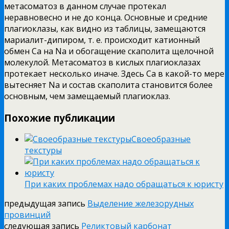
метасоматоз в данном случае протекал
неравновесно и не до конца. Основные и средние
плагиоклазы, как видно из таблицы, замещаются
мариалит-дипиром, т. е. происходит катионный
обмен Са на Na и обогащение скаполита щелочной
молекулой. Метасоматоз в кислых плагиоклазах
протекает несколько иначе. Здесь Са в какой-то мере
вытесняет Na и состав скаполита становится более
основным, чем замещаемый плагиоклаз.
Похожие публикации
Своеобразные
текстуры
При каких проблемах надо обращаться к юристу
предыдущая запись
Выделение железорудных
провинций
следующая запись
Реликтовый карбонат