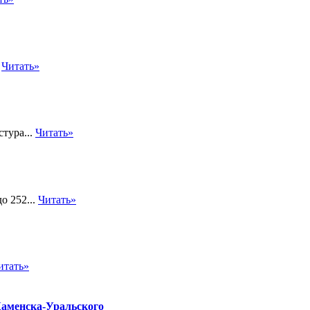
.
Читать»
тура...
Читать»
о 252...
Читать»
итать»
 Каменска-Уральского