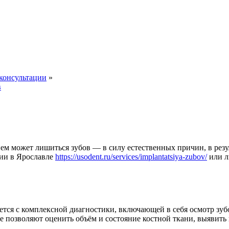
 консультации
»
в
ем может лишиться зубов — в силу естественных причин, в резу
ции в Ярославле
https://usodent.ru/services/implantatsiya-zubov/
или л
ся с комплексной диагностики, включающей в себя осмотр зубо
 позволяют оценить объём и состояние костной ткани, выявит