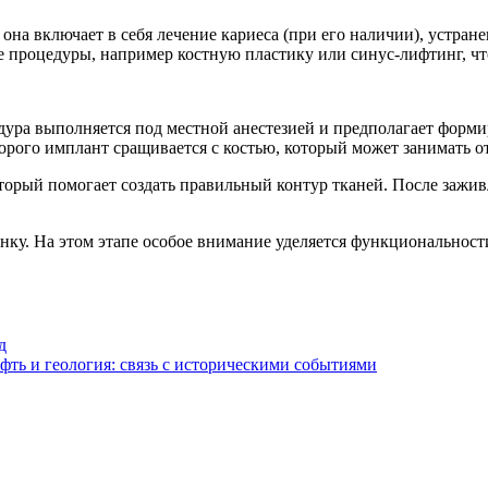
она включает в себя лечение кариеса (при его наличии), устран
 процедуры, например костную пластику или синус-лифтинг, что
дура выполняется под местной анестезией и предполагает форм
орого имплант сращивается с костью, который может занимать от
торый помогает создать правильный контур тканей. После зажи
нку. На этом этапе особое внимание уделяется функциональност
д
фть и геология: связь с историческими событиями