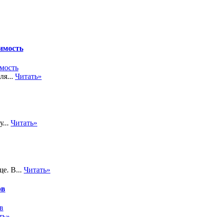
имость
ля...
Читать»
...
Читать»
е. В...
Читать»
ов
ть»