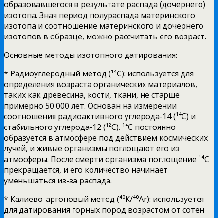
образовавшегося в результате распада (дочернего)
изотопа. Зная период полураспада материнского
изотопа и соотношение материнского и дочернего
изотопов в образце, можно рассчитать его возраст.
Основные методы изотопного датирования:
* Радиоуглеродный метод (¹⁴C): используется для
определения возраста органических материалов,
таких как древесина, кости, ткани, не старше
примерно 50 000 лет. Основан на измерении
соотношения радиоактивного углерода-14 (¹⁴C) и
стабильного углерода-12 (¹²C). ¹⁴C постоянно
образуется в атмосфере под действием космических
лучей, и живые организмы поглощают его из
атмосферы. После смерти организма поглощение ¹⁴C
прекращается, и его количество начинает
уменьшаться из-за распада.
* Калиево-аргоновый метод (⁴⁰K/⁴⁰Ar): используется
для датирования горных пород возрастом от сотен