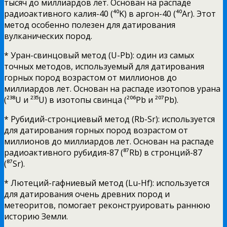
тысяч до миллиардов лет. Основан на распаде
радиоактивного калия-40 (⁴⁰K) в аргон-40 (⁴⁰Ar). Этот
метод особенно полезен для датирования
вулканических пород.
* Уран-свинцовый метод (U-Pb): один из самых
точных методов, используемый для датирования
горных пород возрастом от миллионов до
миллиардов лет. Основан на распаде изотопов урана
(²³⁸U и ²³⁵U) в изотопы свинца (²⁰⁶Pb и ²⁰⁷Pb).
* Рубидий-стронциевый метод (Rb-Sr): используется
для датирования горных пород возрастом от
миллионов до миллиардов лет. Основан на распаде
радиоактивного рубидия-87 (⁸⁷Rb) в стронций-87
(⁸⁷Sr).
* Лютеций-гафниевый метод (Lu-Hf): используется
для датирования очень древних пород и
метеоритов, помогает реконструировать раннюю
историю Земли.