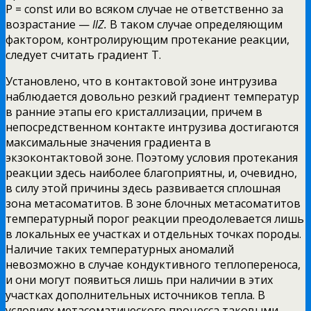
P = const или во всяком случае не ответственно за
возрастание —
IlZ
.
В таком
случае определяющим
фактором, контролирующим протекание реакции,
следует считать градиент Т.
Установлено, что в контактовой зоне интрузива
наблюдается довольно резкий градиент температур
в ранние этапы его кристаллизации, причем в
непосредственном контакте интрузива достигаются
максимальные значения градиента в
экзоконтактовой зоне. Поэтому условия протекания
реакции здесь наиболее благоприятны, и, очевидно,
в силу этой причины здесь развивается сплошная
зона метасоматитов. В зоне блочных метасоматитов
температурный порог реакции преодолевается лишь
в локальных ее участках и отдельных точках породы.
Наличие таких температурных аномалий
невозможно в случае кондуктивного теплопереноса,
и они могут появиться лишь при наличии в этих
участках дополнительных источников тепла. В
условиях метасоматического процесса таковыми