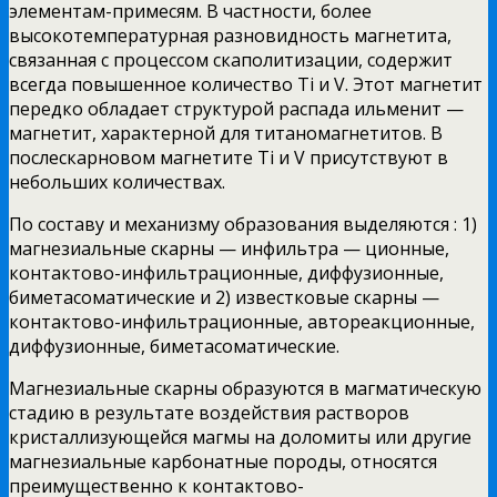
элементам-примесям. В частности, более
высокотемпературная разновидность магнетита,
связанная с процессом скаполитизации, содержит
всегда повышенное количество Ti и V. Этот магнетит
передко обладает структурой распада ильменит —
магнетит, характерной для титаномагнетитов. В
послескарновом магнетите Ti и V присутствуют в
небольших количествах.
По составу и механизму образования выделяются : 1)
магнезиальные скарны — инфильтра — ционные,
контактово-инфильтрационные, диффузионные,
биметасоматические и 2) известковые скарны —
контактово-инфильтрационные, автореакционные,
диффузионные, биметасоматические.
Магнезиальные скарны образуются в магматическую
стадию в результате воздействия растворов
кристаллизующейся магмы на доломиты или другие
магнезиальные карбонатные породы, относятся
преимущественно к контактово-