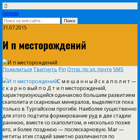
Геология
31.07.2015
И п месторождений
Поделиться
Твитнуть
Pin
Отпр. по эл. почте
SMS
С м е ш а н н ы й с к а п о л и т —
с к а р н о вый п о Д т и п месторождений,
характеризующийся одинаково большим развитием
скаполита и скарновых минералов, выделяется пока
только в Тургайском прогибе. Наиболее существенно
для этого подтипа формирование руд в две стадии:
раннюю, вместе со скаполитом, и несколько позже
его, и более позднюю — послескарновую. Маг —
нетиты
этих стадий заметно различаются по