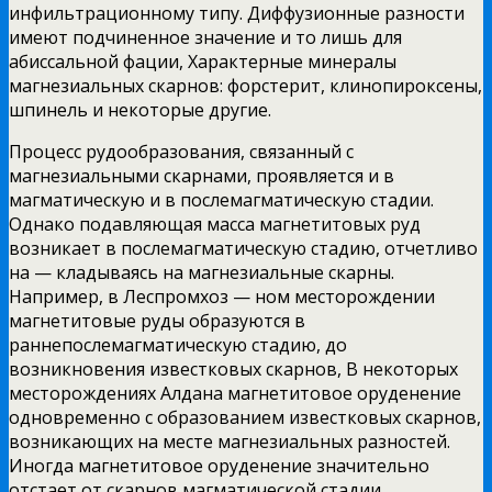
инфильтрационному типу. Диффузионные разности
имеют подчиненное значение и то лишь для
абиссальной фации, Характерные минералы
магнезиальных скарнов: форстерит, клинопироксены,
шпинель и некоторые другие.
Процесс рудообразования, связанный с
магнезиальными скарнами, проявляется и в
магматическую и в послемагматическую стадии.
Однако подавляющая масса магнетитовых руд
возникает в послемагматическую стадию, отчетливо
на — кладываясь на магнезиальные скарны.
Например, в Леспромхоз — ном месторождении
магнетитовые руды образуются в
раннепослемагматическую стадию, до
возникновения известковых скарнов, В некоторых
месторождениях Алдана магнетитовое оруденение
одновременно с образованием известковых скарнов,
возникающих на месте магнезиальных разностей.
Иногда магнетитовое оруденение значительно
отстает от скарнов магматической стадии,