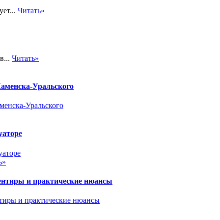
ет...
Читать»
в...
Читать»
 Каменска-Уральского
уаторе
ь»
иентиры и практические нюансы