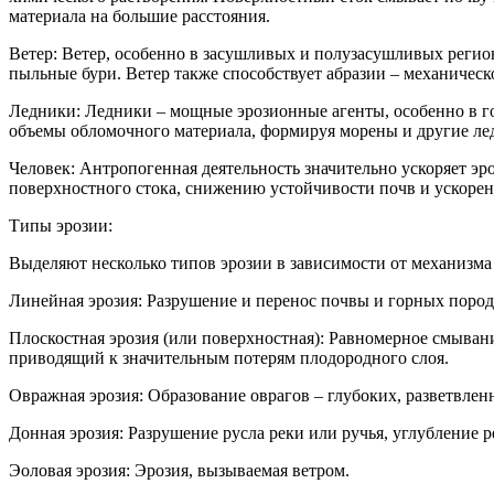
материала на большие расстояния.
Ветер: Ветер, особенно в засушливых и полузасушливых регио
пыльные бури. Ветер также способствует абразии – механиче
Ледники: Ледники – мощные эрозионные агенты, особенно в г
объемы обломочного материала, формируя морены и другие ле
Человек: Антропогенная деятельность значительно ускоряет эр
поверхностного стока, снижению устойчивости почв и ускоре
Типы эрозии:
Выделяют несколько типов эрозии в зависимости от механизма
Линейная эрозия: Разрушение и перенос почвы и горных поро
Плоскостная эрозия (или поверхностная): Равномерное смывани
приводящий к значительным потерям плодородного слоя.
Овражная эрозия: Образование оврагов – глубоких, разветвле
Донная эрозия: Разрушение русла реки или ручья, углубление 
Эоловая эрозия: Эрозия, вызываемая ветром.