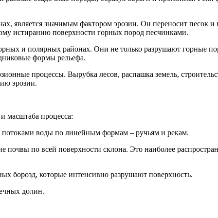
нах, является значимым фактором эрозии. Он переносит песок и
скому истиранию поверхности горных пород песчинками.
орных и полярных районах. Они не только разрушают горные по
дниковые формы рельефа.
озионные процессы. Вырубка лесов, распашка земель, строитель
нию эрозии.
 и масштаба процесса:
д потоками воды по линейным формам – ручьям и рекам.
е почвы по всей поверхности склона. Это наиболее распростран
нных борозд, которые интенсивно разрушают поверхность.
речных долин.