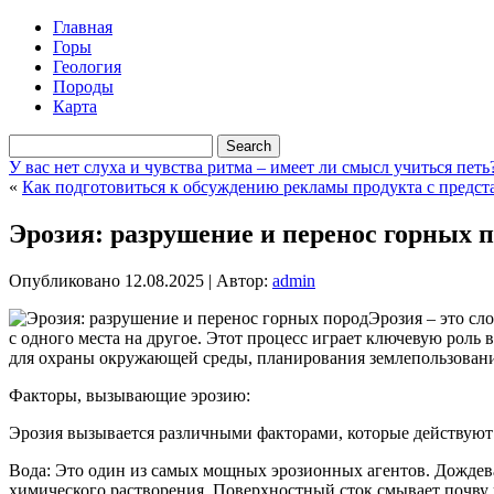
Главная
Горы
Геология
Породы
Карта
У вас нет слуха и чувства ритма – имеет ли смысл учиться петь
«
Как подготовиться к обсуждению рекламы продукта с предс
Эрозия: разрушение и перенос горных 
Опубликовано
12.08.2025
|
Автор:
admin
Эрозия – это с
с одного места на другое. Этот процесс играет ключевую рол
для охраны окружающей среды, планирования землепользования
Факторы, вызывающие эрозию:
Эрозия вызывается различными факторами, которые действуют к
Вода: Это один из самых мощных эрозионных агентов. Дождевая
химического растворения. Поверхностный сток смывает почву