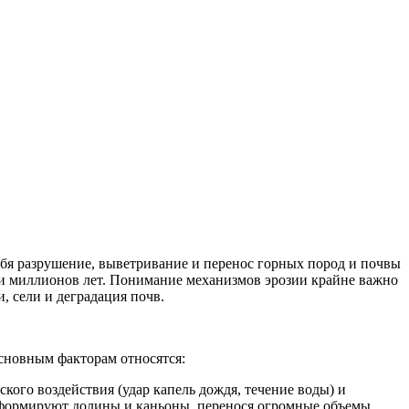
бя разрушение, выветривание и перенос горных пород и почвы
ии миллионов лет. Понимание механизмов эрозии крайне важно
 сели и деградация почв.
основным факторам относятся:
ого воздействия (удар капель дождя, течение воды) и
и формируют долины и каньоны, перенося огромные объемы