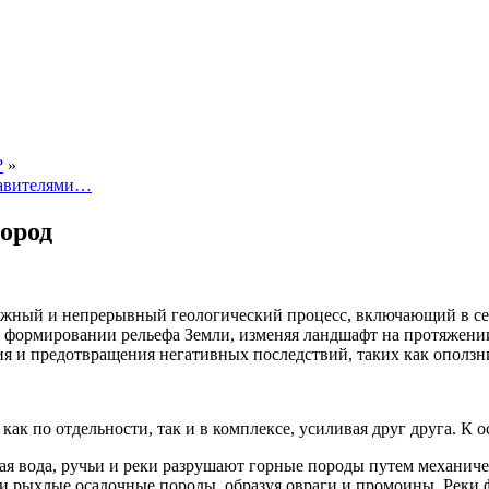
?
»
тавителями…
пород
ложный и непрерывный геологический процесс, включающий в се
ь в формировании рельефа Земли, изменяя ландшафт на протяжен
 и предотвращения негативных последствий, таких как оползни,
ак по отдельности, так и в комплексе, усиливая друг друга. К 
 вода, ручьи и реки разрушают горные породы путем механическ
 и рыхлые осадочные породы, образуя овраги и промоины. Рек