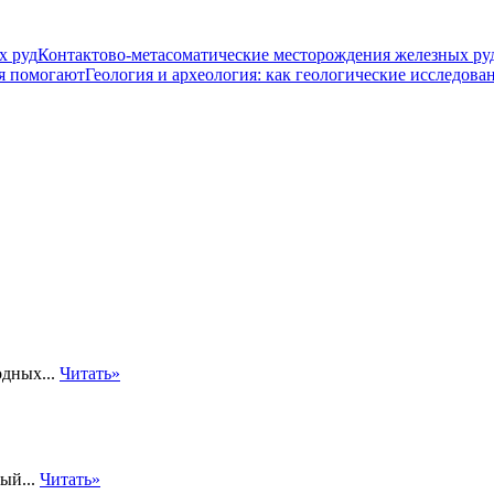
Контактово-метасоматические месторождения железных ру
Геология и археология: как геологические исследов
дных...
Читать»
ый...
Читать»