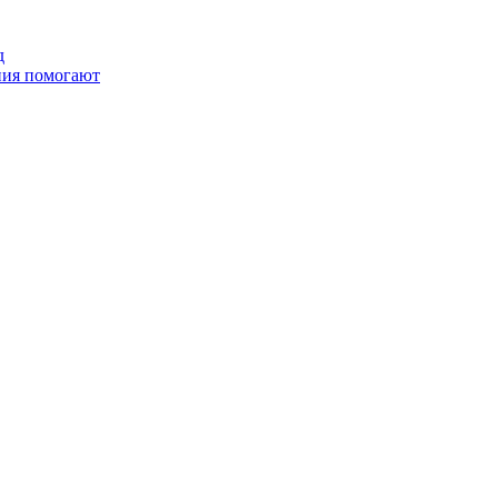
д
ания помогают